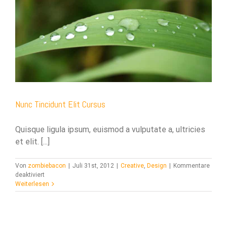
acklink panel
acklink panel
acklink panel
acklink panel
acklink panel
Nunc Tincidunt Elit Cursus
acklink panel
acklink panel
Quisque ligula ipsum, euismod a vulputate a, ultricies
et elit. [...]
acklink
Von
zombiebacon
|
Juli 31st, 2012
|
Creative
,
Design
|
Kommentare
acklink panel
für
deaktiviert
Nunc
Weiterlesen
acklink panel
Tincidunt
Elit
acklink panel
Cursus