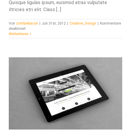
acklink panel
Quisque ligulas ipsum, euismod atras vulputate
iltricies etri elit. Class [...]
acklink panel
Von
zombiebacon
|
Juli 31st, 2012
|
Creative
,
Design
|
Kommentare
acklink panel
für
deaktiviert
Donec
Weiterlesen
acklink panel
At
Mauris
acklink panel
Enims
acklink panel
acklink panel
acklink panel
acklink panel
acklink panel
acklink panel
acklink panel