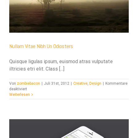
asal Oku
acklink
acklink panel
Nullam Vitae Nibh Un Odiosters
acklink panel
acklink panel
Quisque ligulas ipsum, euismod atras vulputate
iltricies etri elit. Class [...]
acklink Panel
acklink
Von
zombiebacon
|
Juli 31st, 2012
|
Creative
,
Design
|
Kommentare
für
deaktiviert
acklink
Nullam
Weiterlesen
Vitae
Nibh
acklink
Un
Odiosters
acklink panel
acklink panel