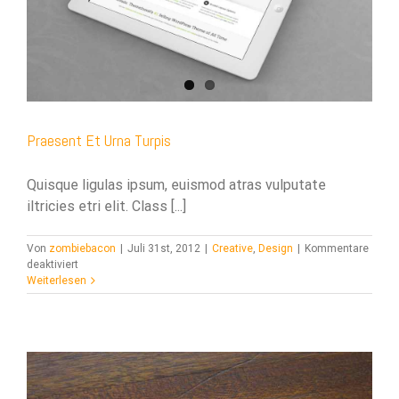
acklink panel
acklink panel
acklink panel
acklink panel
Praesent Et Urna Turpis
acklink panel
Quisque ligulas ipsum, euismod atras vulputate
acklink panel
iltricies etri elit. Class [...]
acklink panel
Von
zombiebacon
|
Juli 31st, 2012
|
Creative
,
Design
|
Kommentare
für
acklink panel
deaktiviert
Praesent
Weiterlesen
Et
acklink panel
Urna
Turpis
acklink panel
acklink panel