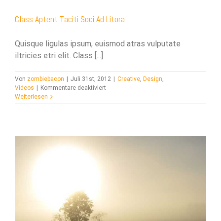
acklink panel
Class Aptent Taciti Soci Ad Litora
lluminati
Quisque ligulas ipsum, euismod atras vulputate
iltricies etri elit. Class [...]
acklink
acklink Panel
Von
zombiebacon
|
Juli 31st, 2012
|
Creative
,
Design
,
für
Videos
|
Kommentare deaktiviert
acklink
Class
Weiterlesen
Aptent
Taciti
acklink Panel
Soci
Ad
acklink
Litora
asal oku
acklink Panel
acklink Panel
acklink panel