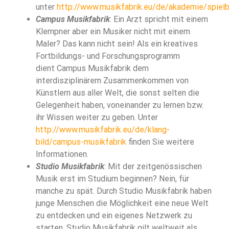
unter
http://www.musikfabrik.eu/de/akademie/spielb
Campus Musikfabrik
: Ein Arzt spricht mit einem
Klempner aber ein Musiker nicht mit einem
Maler? Das kann nicht sein! Als ein kreatives
l
Fortbildungs- und Forschungsprogramm
l
dient Campus Musikfabrik dem
interdisziplinärem Zusammenkommen von
Künstlern aus aller Welt, die sonst selten die
Gelegenheit haben, voneinander zu lernen bzw.
ihr Wissen weiter zu geben. Unter
http://www.musikfabrik.eu/de/klang-
bild/campus-musikfabrik
finden Sie weitere
Informationen.
Studio Musikfabrik
: Mit der zeitgenössischen
Musik erst im Studium beginnen? Nein, für
manche zu spät. Durch Studio Musikfabrik haben
junge Menschen die Möglichkeit eine neue Welt
zu entdecken und ein eigenes Netzwerk zu
starten. Studio Musikfabrik gilt weltweit als