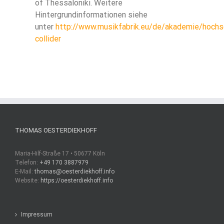
of Thessaloniki. Weitere
Hintergrundinformationen siehe
unter
http://www.musikfabrik.eu/de/akademie/hoch
collider
THOMAS OESTERDIEKHOFF
Maria-Hilf-Straße 17 • 50677 Köln
Telefon:
+49 170 3887979
E-Mail:
thomas@oesterdiekhoff.info
Website:
https://oesterdiekhoff.info
Impressum